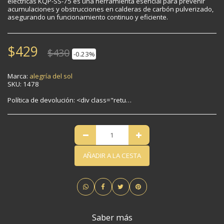
eléctricas KQP-SS-75 es una herramienta esencial para prevenir
acumulaciones y obstrucciones en calderas de carbón pulverizado,
asegurando un funcionamiento continuo y eficiente.
$
429
$
430
-0.23%
Marca:
alegría del sol
SKU:
1478
Política de devolución:
<div class="return-policy"><h2>Política de devolución sin riesgo</h2><p> ¿No estás 100% satisfecho? Facilitamos las devoluciones.</p><div class="highlight-box"><h3>
AÑADIR A LA CESTA
Saber más