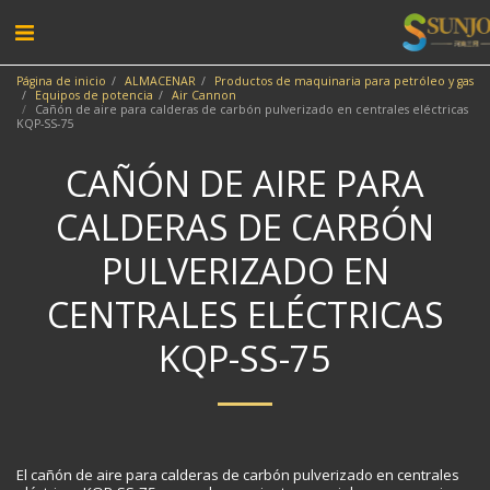
Página de inicio
ALMACENAR
Productos de maquinaria para petróleo y gas
Equipos de potencia
Air Cannon
Cañón de aire para calderas de carbón pulverizado en centrales eléctricas
KQP-SS-75
CAÑÓN DE AIRE PARA
CALDERAS DE CARBÓN
PULVERIZADO EN
CENTRALES ELÉCTRICAS
KQP-SS-75
El cañón de aire para calderas de carbón pulverizado en centrales