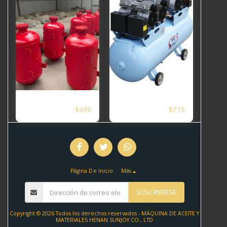
$
500
$
720
Cañón de aire
compresor de aire
$
490
$
715
vertical resistente
sin aceite
a altas
temperaturas para
caldera de carbón
pulverizado en
acerías KQP-SSS-
100
Página De Inicio
Más
SUSCRIBIRSE
Copyright © 2026 Todos los derechos reservados -
MÁQUINA DE ACEITE Y
MATERIALES HENAN SUNJOY CO., LTD