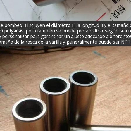
de bombeo  incluyen el diámetro , la longitud  y el tamaño 
 10 pulgadas, pero también se puede personalizar según sea 
de personalizar para garantizar un ajuste adecuado a diferent
tamaño de la rosca de la varilla y generalmente puede ser NPT