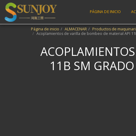
PÁGINA DE INICIO
AC
Página de inicio
ALMACENAR
Productos de maquinaria
Acoplamientos de varilla de bombeo de material API 1
ACOPLAMIENTOS 
11B SM GRADO