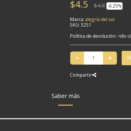
$
4.5
$
4.8
-6.25%
Marca:
alegría del sol
SKU:
3251
Política de devolución:
<div class="return-policy"><h2>Política de devol
A
Compartir
Saber más