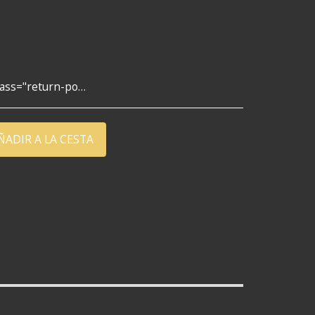
ución sin riesgo</h2><p> ¿No estás 100% satisfecho? Facilitamos las devoluciones.</p><div class="highlight-box"><h3>
ÑADIR A LA CESTA