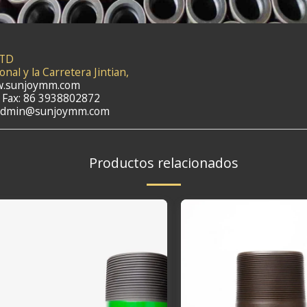
LTD
nal y la Carretera Jintian,
ww.sunjoymm.com
 Fax: 86 3938802872
; admin@sunjoymm.com
Productos relacionados