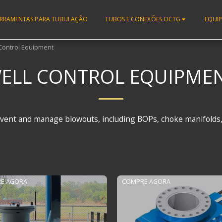
FERRAMENTAS PARA TUBULAÇÃO
TUBOS E CONEXÕES OCTG
EQUI
Control Equipment
ELL CONTROL EQUIPME
prevent and manage blowouts, including BOPs, choke manifolds,
E AGORA
COMPRE AGORA