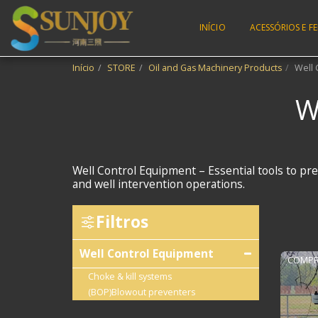
INÍCIO
ACESSÓRIOS E 
Início
STORE
Oil and Gas Machinery Products
Well 
W
Well Control Equipment​​ – Essential tools to 
and well intervention operations.
Filtros
Well Control Equipment
COMPR
Choke & kill systems
(BOP)Blowout preventers