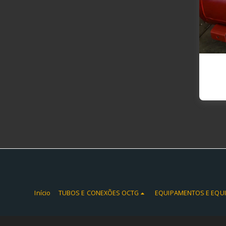
Canhã
de a
autom
alegria
arma
KQP-
Início
TUBOS E CONEXÕES OCTG
EQUIPAMENTOS E EQU