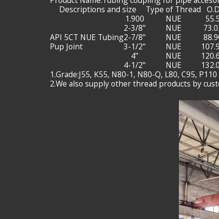
Descriptions and size
Type of Thread
O.
1.900
NUE
55.
2-3/8"
NUE
73.0
API 5CT NUE Tubing
2-7/8"
NUE
88.9
Pup Joint
3-1/2"
NUE
107.
4"
NUE
120.
4-1/2"
NUE
132.
1.Grade:J55, K55, N80-1, N80-Q, L80, C95, P110
2.We also supply other thread products by cus