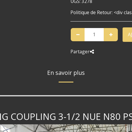
UGS:
3278
Politique de Retour:
<div class="return-policy"><h2>Politique de retour san
A
Partager
En savoir plus
NG COUPLING 3-1/2 NUE N80 PS